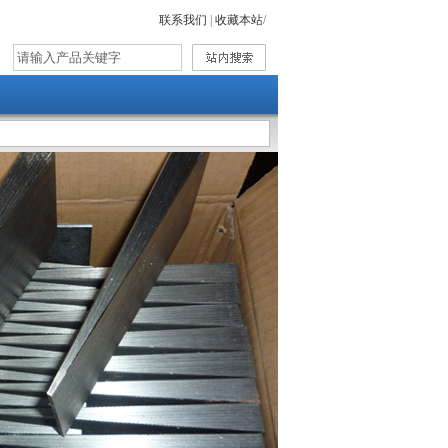
联系我们
|
收藏本站
/