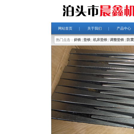
网站首页
|
关于我们
|
产品中心
热门点击：
斜铁
|
垫铁
|
机床垫铁
|
调整垫铁
|
防震