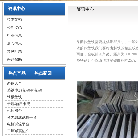
资讯中心
| 资讯中心
技术文档
公司动态
行业信息
采购斜垫铁需要提供哪些尺寸。一般
展会信息
求的斜垫铁我们要给出斜铁的精度或
常见问题
两侧，台板的四角处、距离为300-7
采购帮助
垫铁错开不应该超过垫铁面积的25%.
热点产品
热点新闻
斜铁大全
垫铁/机床垫铁/斜垫铁
钢板垫铁
卡规/轴用卡规
机床滑台
动力总成试验平台
电机试验平台
二层减震垫铁