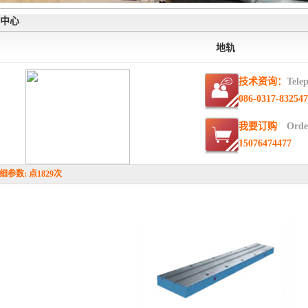
品中心
地轨
技术资询：
Tele
086-0317-83254
我要订购
Orde
15076474477
参数: 点1829次