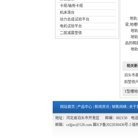
卡规/轴用卡规
机床滑台
地轨主
动力总成试验平台
梁,地
电机试验平台
地轨的
二层减震垫铁
地轨的材
品的精
地轨的
相关新
泊头市
斜垫铁
T型槽地
网站首页
|
产品中心
|
新闻资讯
|
销售网络
|
关于
地址：河北省泊头市开发区 邮编：062150 电话：0317-8
邮箱：cxljjxc@126.com
冀ICP备2022030436号-5
版