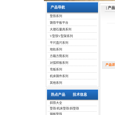
产品导航
| 产
垫铁系列
铸铁平板平台
大理石量具系列
V型铁V型架系列
平尺直尺系列
地轨系列
方箱方筒系列
对弧样板系列
产品详细
弯板系列
机床铸件系列
其他系列
热点产品
技术信息
斜铁大全
垫铁/机床垫铁/斜垫铁
钢板垫铁