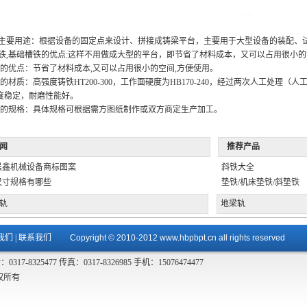
要用途：根据设备的固定点来设计、拼接成铸梁平台，主要用于大型设备的装配、试验
槽铁,基础槽铁的优点:这样不用做成大型的平台，即节省了材料成本，又可以占用很小的
优点：节省了材料成本,又可以占用很小的空间,方便使用。
质：高强度铸铁HT200-300，工作面硬度为HB170-240，经过两次人工处理（人工退
度稳定，耐磨性能好。
规格：具体规格可根据需方图纸制作或双方商定生产加工。
闻
推荐产品
晨鑫机械设备商标图案
斜铁大全
尺寸规格有哪些
垫铁/机床垫铁/斜垫铁
轨
地梁轨
我们
|
联系我们
Copyright © 2010-2012 www.hbpbpt.cn all rights reserved
325477 传真：0317-8326985 手机：15076474477
权所有